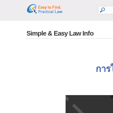
go search
go contents
Simple & Easy Law Info
การ