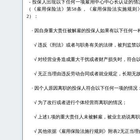
-
投保人出现以下任何一项雇用中心中心长认证的情
（《
雇用保险法
》
第
58
条
，《
雇用保险法实施规则
2
）：
·
因自身重大责任被解雇的投保人如果有以下任何一
√
违反
《
刑法
》
或者与职务有关的法律
，
被判监禁
√
对经营业务造成重大干扰或者财产损失时
，
符合
√
无正当理由违反劳动合同或者就业规定
，
长期无
·
因个人原因离职的投保人符合以下任何一项的情况
√
为了改行或者进行个体经营而离职的情况
；
√
上述
1.
项的重大责任人未被解雇
，
被业主劝说离职
√
其他依据
《
雇用保险法施行规则
》
附表
2
无正当理