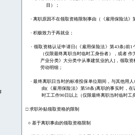
目
）；
·
离职原因不在领取资格限制事由
（《
雇用保险法
》
·
积极致力于再就业
；
·
领取资格认证申请日
(
《
雇用保险法
》
第
43
条
)
前
1
（
仅限最终离职当时临时工身份者
），
或者 作
产业分类
》
大分类中从事建筑业的人
]
，
领取资
劳动明细
；
·
最终离职日当时的标准投保单位期间
，
与其他用人
由
(
《
雇用保险法
》
第
58
条
)
离职的事实时
，
在
容
时工工作
90
日以上
（
仅限最终离职当时临时工
□
求职补贴领取资格的限制
○
基于离职事由的领取资格限制