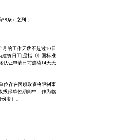
第
58
条
）
之列
；
个月的工作天数不超过
10
日
为建筑日工
[
是指
《
韩国标准
格认证申请日前连续
14
天无
单位存在因领取资格限制事
该投保单位期间中
，
作为临
身份者
）。