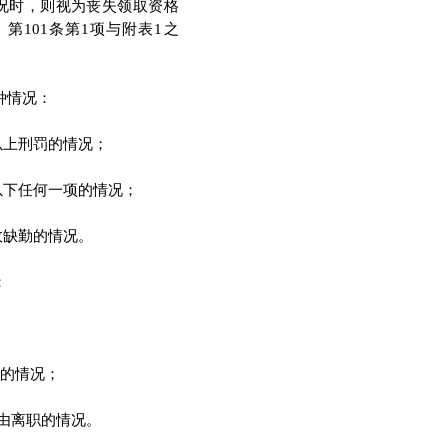
况时
，
则视为丧失领取资格
》
第
101
条第
1
项与附表
1
之
种情况
：
以上刑罚的情况
；
以下任何一项的情况
；
故缺勤的情况
。
：
的情况
；
由离职的情况
。