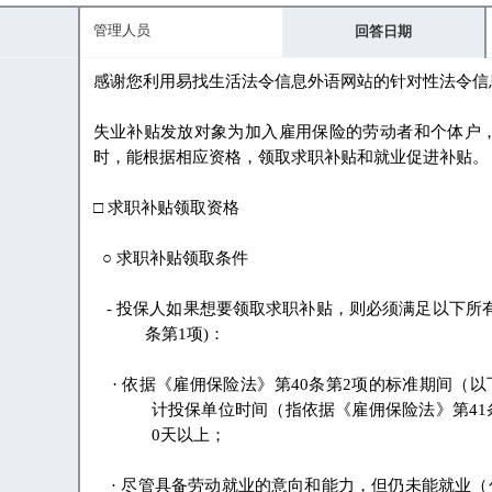
管理人员
回答日期
感谢您利用易找生活法令信息外语网站的针对性法令信
失业补贴发放对象为加入雇用保险的劳动者和个体户
时
，
能根据相应资格
，
领取求职补贴和就业促进补贴
。
□
求职补贴领取资格
○
求职补贴领取条件
-
投保人如果想要领取求职补贴
，
则必须满足以下所
条第
1
项
)
：
·
依据
《
雇佣保险法
》
第
40
条第
2
项的标准期间
（
以
计投保单位时间
（
指依据
《
雇佣保险法
》
第
41
0
天以上
；
·
尽管具备劳动就业的意向和能力
，
但仍未能就业
（