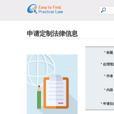
go search
go contents
申请定制法律信息
*
标题
*
处理情
*
作者
*
内容
*
申请目