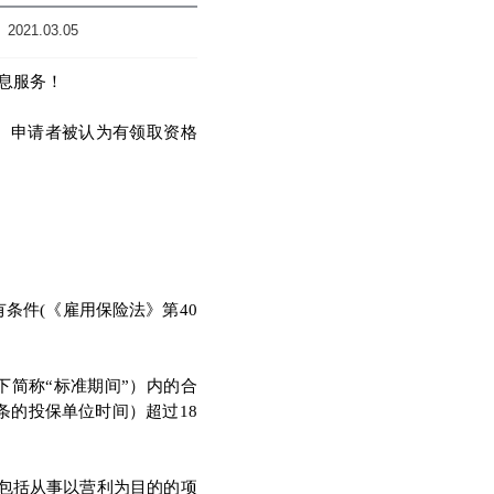
2021.03.05
息服务
！
，
申请者被认为有领取资格
有条件
(
《
雇用保险法
》
第
40
下简称
“
标准期间
”
）
内的合
条的投保单位时间
）
超过
18
包括从事以营利为目的的项