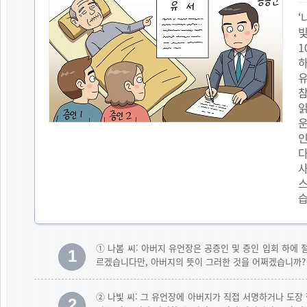
‘
빛
1
하
유
참
읽
운
인
다
사
스
습
① 나봄 씨: 아버지 유언장은 공증인 및 증인 입회 하에
1
르겠습니다만, 아버지의 뜻이 그러한 것을 어쩌겠습니까?
② 나빛 씨: 그 유언장에 아버지가 직접 서명하거나 도장
2