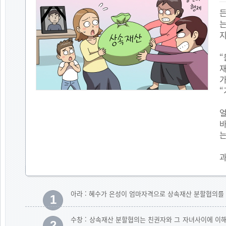
든
는
지
재
가
“
얼
바
는
과
아라 : 혜수가 은성이 엄마자격으로 상속재산 분할협의를 
1
수창 : 상속재산 분할협의는 친권자와 그 자녀사이에 이
2