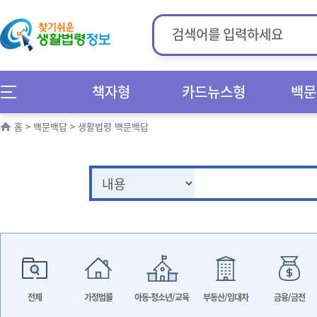
책자형
카드뉴스형
백문
홈
>
백문백답
>
생활법령 백문백답
전체
가정법률
아동·청소년/교육
부동산/임대차
금융/금전