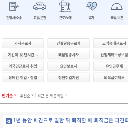
민형사/소송
교통/운전
근로/노동
복지
국방/보훈
가사근로자
건설일용근로자
고객응대근로자
기간제 및 단시간 ..
배달앱종사자
산업재해보상보험
외국인근로자 취업
요양보호사
유연근무제
장애인 취업ㆍ창업
청년취업지원
퇴직급여제도
인기순
추천순
최근 본 백문백답
1년 동안 파견으로 일한 뒤 퇴직할 때 퇴직금은 파견