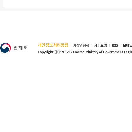
· 정기상여금, 명절상여금 등 정기적으로 지급되는 상여금
· 경영성과에 따른 성과금
· 그 밖에 근로조건 및 복리후생 등에 관한 사항
◇ 차별적 처우의 금지
☞ 파견사업주와 사용사업주는 파견근로자라는 이유로 사용사업주의 
에게 차별적 처우를 해서는 안 됩니다.
개인정보처리방침
저작권정책
사이트맵
RSS
모바일
Copyright ⓒ 1997-2023 Korea Ministry of Government Legi