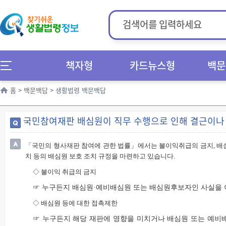
책자형
카드뉴스형
백문
홈
>
백문백답
>
생활법령 백문백답
국민참여재판 배심원이 직무 수행으로 인해 결근이나 
「
국민의 형사재판 참여에 관한 법률
」
에서는 불이익취급의 금지
,
배
치 등의 배심원 보호 조치 규정을 마련하고 있습니다
.
◇
불이익 취급의 금지
☞ 누구든지 배심원·예비배심원 또는 배심원후보자인 사실을 이
◇
배심원 등에 대한 접촉제한
☞ 누구든지 해당 재판에 영향을 미치거나 배심원 또는 예비