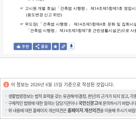
☞
고시원 개별 호실
(
「
건축법 시행령
」
제
14
조제
5
항제
5
호 영업
(
용도변경 신고 위반
)
☞
무도장
(
「
건축법 시행령
」
제
14
조제
5
항제
4
호 문화 및 집회시
「
건축법 시행령
」
제
14
조제
5
항제
7
호 근린생활시설군
)
으로 사
이 정보는
2026년 6월 15일
기준으로 작성된 것입니다.
생활법령정보는 법적 효력을 갖는 유권해석(결정, 판단)의 근거가 되지 않고, 각
국민신문고
구체적인 법령에 대한 질의는 담당기관이나
에 문의하시기 바랍니다
홈페이지 개선의견
위 내용에 대한 홈페이지 개선의견은
을 이용해 주시기 바랍