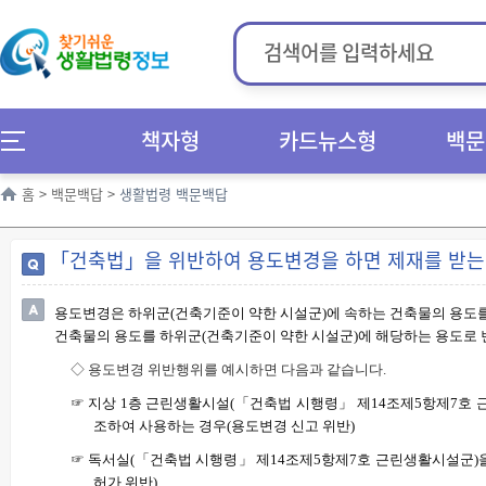
책자형
카드뉴스형
백문
홈
>
백문백답
>
생활법령 백문백답
「건축법」을 위반하여 용도변경을 하면 제재를 받는다
용도변경은 하위군
(
건축기준이 약한 시설군
)
에 속하는 건축물의 용도
건축물의 용도를 하위군
(
건축기준이 약한 시설군
)
에 해당하는 용도로
◇
용도변경 위반행위를 예시하면 다음과 같습니다
.
☞
지상
1
층 근린생활시설
(
「
건축법 시행령
」
제
14
조제
5
항제
7
호 
조하여 사용하는 경우
(
용도변경 신고 위반
)
☞
독서실
(
「
건축법 시행령
」
제
14
조제
5
항제
7
호 근린생활시설군
)
허가 위반
)