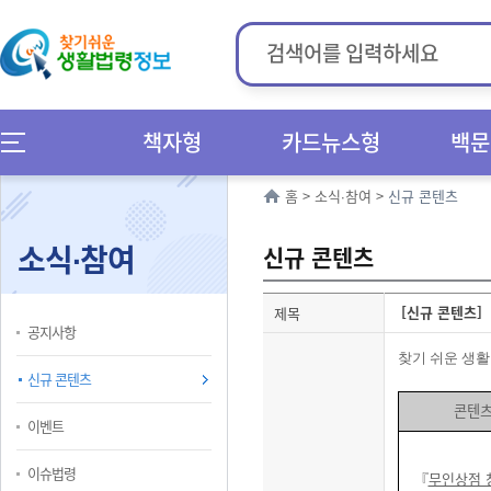
책자형
카드뉴스형
백문
홈
>
소식∙참여
>
신규 콘텐츠
소식∙참여
신규 콘텐츠
[신규 콘텐츠]
제목
공지사항
찾기 쉬운 생
신규 콘텐츠
콘텐
이벤트
이슈법령
『
무인상점 