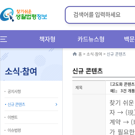
책자형
카드뉴스형
백문
홈
>
소식∙참여
>
신규 콘텐츠
소식∙참여
신규 콘텐츠
[고도화 콘텐
제목
매)』 3건 개통
공지사항
찾기 쉬운
신규 콘텐츠
자
→
(
現
이벤트
계약
→
(
이슈법령
가 필요한