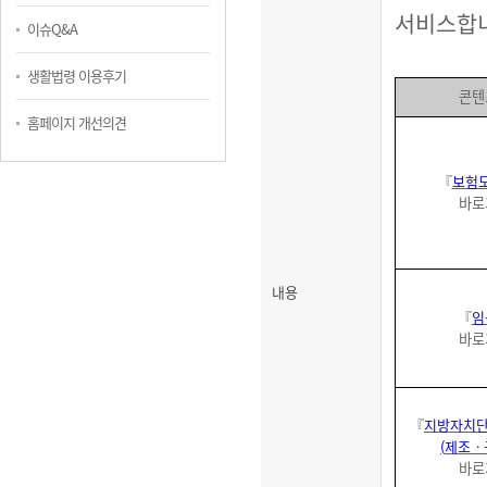
서비스합
이슈Q&A
생활법령 이용후기
콘텐
홈페이지 개선의견
『
보험
바로
내용
『
임
바로
『
지방자치단
(
제조
ㆍ
바로