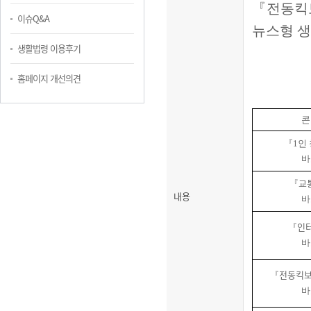
『
전동킥
이슈Q&A
뉴스형 
생활법령 이용후기
홈페이지 개선의견
콘
『
1
인
바
교
『
내용
바
인
『
바
전동킥보
『
바