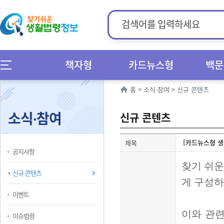
책자형
카드뉴스형
백문
홈
>
소식∙참여
>
신규 콘텐츠
소식∙참여
신규 콘텐츠
[카드뉴스형 생
제목
공지사항
찾기 쉬운
신규 콘텐츠
게 구성
이벤트
이와 관
이슈법령