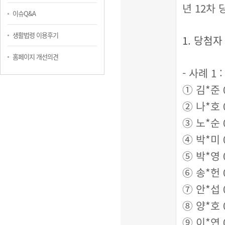
년
12
차 
이슈Q&A
생활법령 이용후기
1.
당첨자
홈페이지 개선의견
-
사례
1 
①
김
*
준
②
나
*
호
③
노
*
순
④
박
*
미
⑤
박
*
영
⑥
송
*
헌
⑦
안
*
섭
⑧
양
*
호
⑨
이
*
연