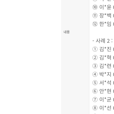
⑩
이
*
윤
⑪
장
*
백
⑫
한
*
임
내용
-
사례
2 
①
김
*
진
②
김
*
혁
③
김
*
련
④
박
*
지
⑤
서
*
석
⑥
안
*
현
⑦
이
*
균
⑧
이
*
선