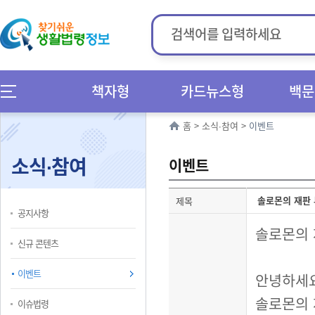
책자형
카드뉴스형
백문
홈
>
소식∙참여
>
이벤트
소식∙참여
이벤트
솔로몬의 재판 
제목
공지사항
솔로몬의 
신규 콘텐츠
이벤트
안녕하세
솔로몬의 
이슈법령