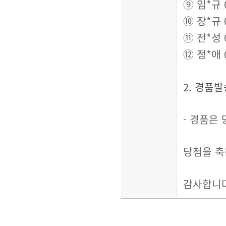
⑨
임
*
규
⑩
장
*
규
⑪
전
*
성
⑫
정
*
애
2.
경품발
-
경품은 
당첨을 
감사합니