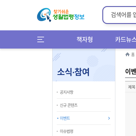
책자형
카드뉴
홈
소식∙참여
이
제목
공지사항
신규 콘텐츠
이벤트
이슈법령