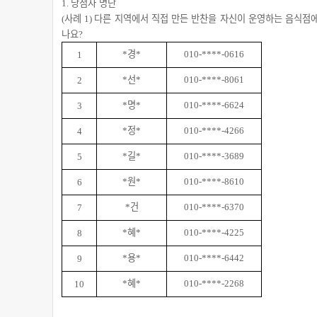
당첨자 명단
1.
사례
다른 지역에서 직접 만든 반찬을 자신이 운영하는 음식점
(
1)
나요
?
경
*
*
010-****-0616
1
선
*
*
010-****-8061
2
명
*
*
010-****-6624
3
정
*
*
010-****-4266
4
길
*
*
010-****-3689
5
원
*
*
010-****-8610
6
건
*
010-****-6370
7
혜
*
*
010-****-4225
8
용
*
*
010-****-6442
9
혜
*
*
010-****-2268
10