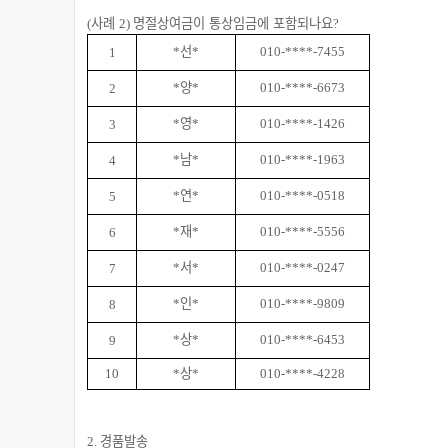
사례
명절상여금이 통상임금에 포함되나요
(
2)
?
선
*
*
010-****-7455
1
양
*
*
010-****-6673
2
영
*
*
010-****-1426
3
남
*
*
010-****-1963
4
연
*
*
010-****-0518
5
재
*
*
010-****-5556
6
서
*
*
010-****-0247
7
인
*
*
010-****-9809
8
상
*
*
010-****-6453
9
상
10
*
*
010-****-4228
경품발송
2.