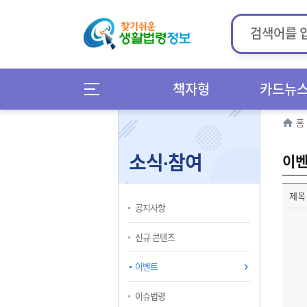
책자형
카드뉴
홈
소식∙참여
이
제목
공지사항
신규 콘텐츠
이벤트
이슈법령