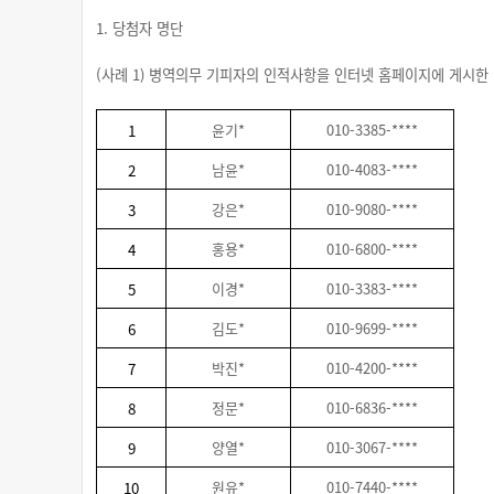
1.
당첨자 명단
(
사례
1)
병역의무 기피자의 인적사항을 인터넷 홈페이지에 게시한
윤기
*
010-3385-****
1
남윤
*
010-4083-****
2
강은
*
010-9080-****
3
홍용
*
010-6800-****
4
이경
*
010-3383-****
5
김도
*
010-9699-****
6
박진
*
010-4200-****
7
정문
*
010-6836-****
8
양열
*
010-3067-****
9
원유
*
010-7440-****
10