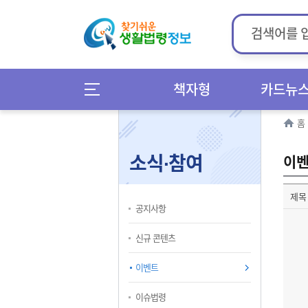
책자형
카드뉴
홈
소식∙참여
이
제목
공지사항
신규 콘텐츠
이벤트
이슈법령