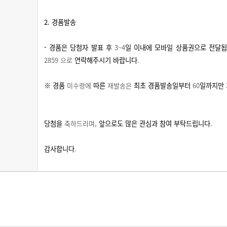
2.
경품발송
-
경품은 당첨자 발표 후
3~4
일 이내에 모바일 상품권으로 전달
2859
으로
연락해주시기 바랍니다
.
※ 경품
미수령에
따른
재발송은
최초 경품발송일부터
60
일까지만
당첨을
축하드리며
,
앞으로도 많은 관심과 참여 부탁드립니다
.
감사합니다
.