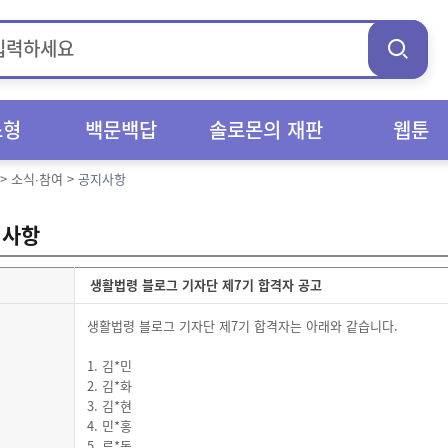
스형
백문백답
솔로몬의 재판
웹툰
>
소식∙참여
>
공지사항
지사항
생활법령 블로그 기자단 제7기 합격자 공고
생활법령 블로그 기자단 제7기 합격자는 아래와 같습니다.
1. 김*민
2. 김*화
3. 김*현
4. 민*홍
5. 류*동