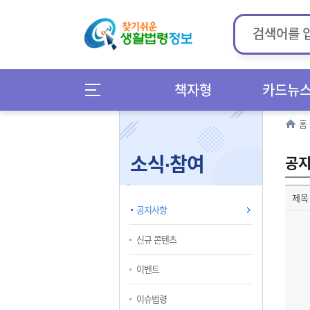
책자형
카드뉴
홈
소식∙참여
공
제목
공지사항
신규 콘텐츠
이벤트
이슈법령