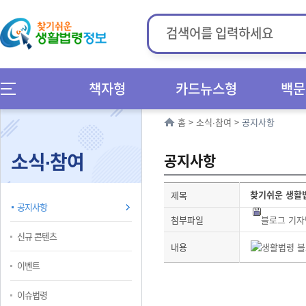
책자형
카드뉴스형
백문
홈
>
소식∙참여
>
공지사항
소식∙참여
공지사항
찾기쉬운 생활
제목
공지사항
첨부파일
블로그 기자
신규 콘텐츠
내용
이벤트
이슈법령