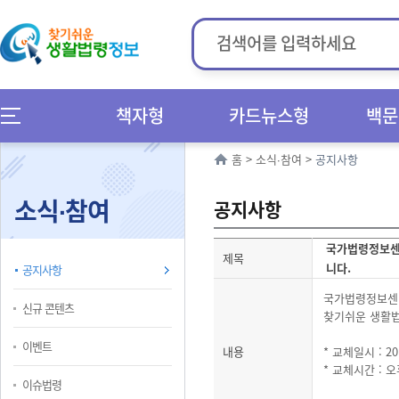
책자형
카드뉴스형
백문
홈
>
소식∙참여
>
공지사항
소식∙참여
공지사항
국가법령정보센
제목
니다.
공지사항
국가법령정보센
신규 콘텐츠
찾기쉬운 생활법
이벤트
내용
* 교체일시 : 2
* 교체시간 : 오
이슈법령