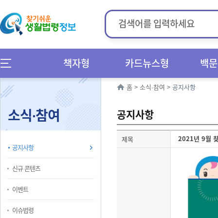
책자형
카드뉴스형
백문
홈
>
소식∙참여
>
공지사항
소식∙참여
공지사항
2021년 9월
제목
공지사항
신규 콘텐츠
이벤트
이슈법령