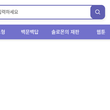
스형
백문백답
솔로몬의 재판
웹툰