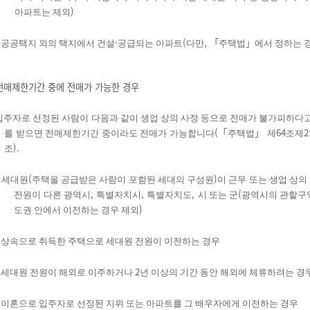
)
아파트는 제외
·
(
,
「
」
공공택지 외의 택지에서 건설
공급되는 아파트
다만
주택법
에서 정하는 
전매제한기간 중에 전매가 가능한 경우
입주자로 선정된 사람이 다음과 같이 생업 상의 사정 등으로 전매가 불가피하
(
「
」
64
2
를 받으면 전매제한기간 중이라도 전매가 가능합니다
주택법
제
조제
).
조
(
)
 세대원
주택을 공급받은 사람이 포함된 세대의 구성원
이 근무 또는 생업 상
,
,
,
(
전원이 다른 광역시
특별자치시
특별자치도
시 또는 군
광역시의 관할구역
)
도권 안에서 이전하는 경우 제외
상속으로 취득한 주택으로 세대원 전원이 이전하는 경우
2
세대원 전원이 해외로 이주하거나
년 이상의 기간 동안 해외에 체류하려는 경
이혼으로 입주자로 선정된 지위 또는 아파트를 그 배우자에게 이전하는 경우