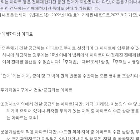
용되는 아파트 등은 전매제한기간 동안 전매가 제한됩니다
.
다만
,
이혼을 하거나 
가피한 경우에는 전매제한기간 중에도 전매가 가능합니다
.
이 내용은 법제처
《
법제소식
》
2022
년 10
월호에 기재된 내용으로
(2022. 9. 7.
기준
),
전매제한대상 아파트
·
(
사업주체가 건설
공급하는 아파트
입주자로 선정되어 그 아파트에 입주할 수 있
10
하나에 해당하는 경우에는
년 이내의 범위에서 아파트마다 정해진 전매제
(
「
」
64
1
「
이의 전매를 알선할 수 없습니다
주택법
제
조제
항 및
주택법 시행령
※
“
”
,
전매
에는 매매
증여 및 그 밖의 권리 변동을 수반하는 모든 행위를 포함하며
·
 투기과열지구에서 건설
공급되는 아파트
·
(
,
,
,
 조정대상지역에서 건설
공급되는 아파트
다만
가격
거래량
미분양의 수 및
래가 위축되어 있거나 위축될 우려가 있는 지역 중 아파트의 수급 상황 등
)
는 아파트는 제외
(
,
분양가상한제 적용 아파트
다만
수도권 외의 지역 중 아파트의 수급 상황 및 
서 투기과열지구가 지정되지 아니하거나 지정 해제된 지역 중 공공택지 외