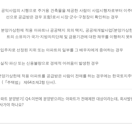
공익사업의 시행으로 주거용 건축물을 제공한 사람이 사업시행자로부터 이주
)
·
·
선으로 공급받은 경우 포함
로서 시장
군수
구청장이 확인하는 경우
,
(
분양가상한제 적용 아파트나 공공택지 외의 택지
공공재개발사업
분양가상한
·
트의 소유자가 국가
지방자치단체 및 금융기관에 대한 채무를 이행하지 못해
입주자로 선정된 지위 또는 아파트의 일부를 그 배우자에게 증여하는 경우
·
 실직
파산 또는 신용불량으로 경제적 어려움이 발생한 경우
분양가상한제 적용 아파트를 공급받은 사람이 전매를 하는 경우에는 한국토지주
(
「
」
64
2
).
주택법
제
조제
항 단서
아파트 분양받기] Q4.이번에 분양받으려는 아파트가 전매제한 대상이라는데, 회사
사가야 하나요?