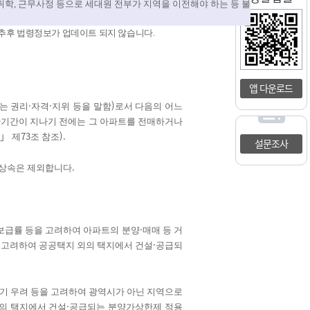
취학
,
근무사정 등으로 세대원 전부가 지역을 이전해야 하는 등 불
추후 법령정보가 업데이트 되지 않습니다
.
앱 다운로드
·
·
)
는 권리
자격
지위 등을 말함
로서 다음의 어느
한기간이 지나기 전에는 그 아파트를 전매하거나
」
73
).
제
조 참조
설문조사
.
 상속은 제외합니다
·
 보급률 등을 고려하여 아파트의 분양
매매 등 거
·
을 고려하여 공공택지 외의 택지에서 건설
공급되
투기 우려 등을 고려하여 광역시가 아닌 지역으로
·
의 택지에서 건설
공급되는 분양가상한제 적용