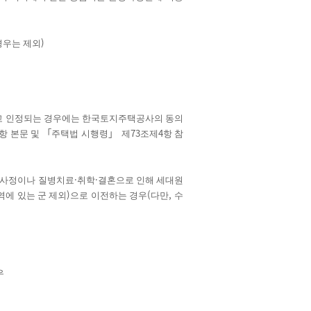
)
경우는 제외
다고 인정되는 경우에는 한국토지주택공사의 동의
「
」
73
4
항 본문 및
주택법 시행령
제
조제
항 참
·
·
의 사정이나 질병치료
취학
결혼으로 인해 세대원
)
(
,
에 있는 군 제외
으로 이전하는 경우
다만
수
우