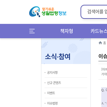
책자형
카드뉴
홈
소식∙참여
이슈
[아
공지사항
가야
신규 콘텐츠
Q.
이벤트
이슈법령
A.
“