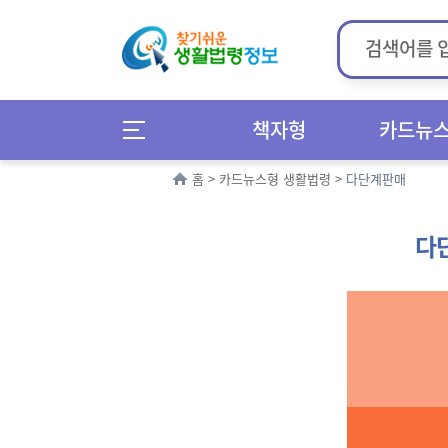
책자형
카드뉴
홈
>
카드뉴스형 생활법령
>
다단계판매
다