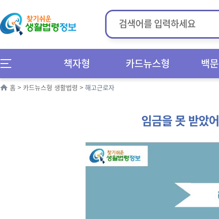
책자형
카드뉴스형
백문
홈
>
카드뉴스형 생활법령
>
해고근로자
임금을 못 받았어