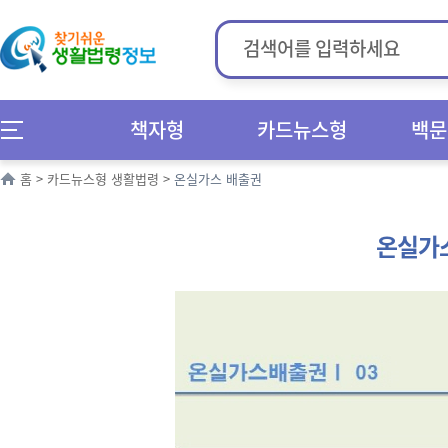
책자형
카드뉴스형
백문
홈
>
카드뉴스형 생활법령
>
온실가스 배출권
온실가스