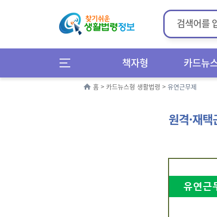
책자형
카드뉴
홈
>
카드뉴스형 생활법령
>
유연근무제
원격·재택