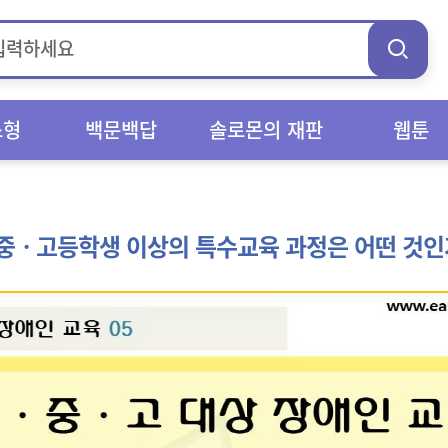
스형
백문백답
솔로몬의 재판
웹툰
중ㆍ고등학생 이상의 특수교육 과정은 어떤 것인