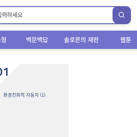
스형
백문백답
솔로몬의 재판
웹툰
01
환경친화적 자동차 (1)