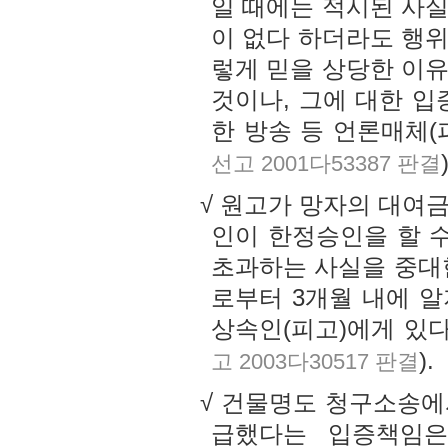
일 때에는 적시된 사
이 없다 하더라도 행
렇게 믿을 상당한 이
것이나, 그에 대한 
한 방송 등 언론매체(
선고 2001다53387 판결
√ 원고가 망자의 대여
인이 한정승인을 할 
초과하는 사실을 중대
로부터 3개월 내에 
상속인(피고)에게 있다
).
고 2003다30517 판결
√ 건물명도 청구소송에
급했다는 입증책임은