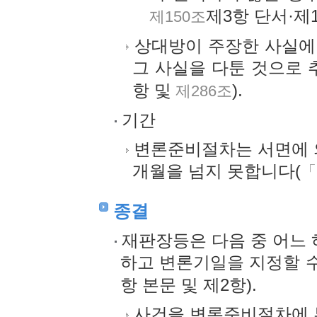
제3항 단서·제
제150조
상대방이 주장한 사실에
그 사실을 다툰 것으로 
항 및
).
제286조
기간
변론준비절차는 서면에 
개월을 넘지 못합니다(
「
종결
재판장등은 다음 중 어느
하고 변론기일을 지정할 수
항 본문 및 제2항).
사건을 변론준비절차에 부