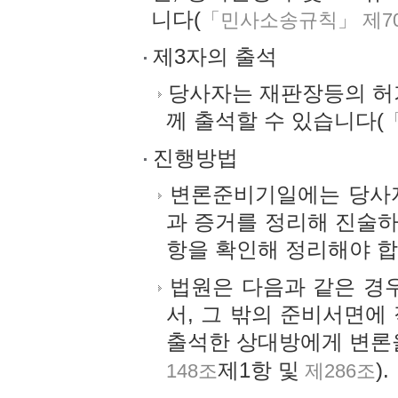
니다(
「민사소송규칙」 제7
제3자의 출석
당사자는 재판장등의 허
께 출석할 수 있습니다(
진행방법
변론준비기일에는 당사자
과 증거를 정리해 진술하
항을 확인해 정리해야 합
법원은 다음과 같은 경우
서, 그 밖의 준비서면에
출석한 상대방에게 변론을
제1항 및
).
148조
제286조