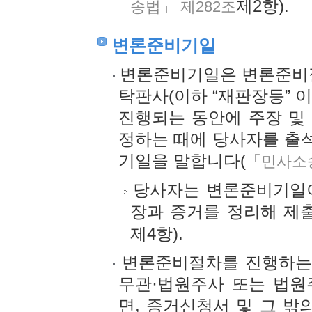
제2항).
송법」 제282조
변론준비기일
변론준비기일은 변론준비절
탁판사(이하 “재판장등” 
진행되는 동안에 주장 및
정하는 때에 당사자를 출
기일을 말합니다(
「민사소송
당사자는 변론준비기일이
장과 증거를 정리해 제
제4항).
변론준비절차를 진행하는
무관·법원주사 또는 법원
면, 증거신청서 및 그 밖