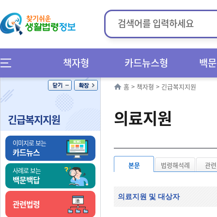
책자형
카드뉴스형
백문
홈
>
책자형
>
긴급복지지원
의료지원
긴급복지지원
이미지로 보는
카드뉴스
본문
법령해석례
관련
사례로 보는
백문백답
의료지원 및 대상자
관련법령