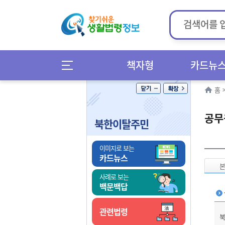
책자형
카드뉴
홈
공무
북한이탈주민
이미지로 보는
카드뉴스
사례로 보는
백문백답
관련법령
북