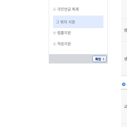
국민연금 특례
그 밖의 지원
영
법률지원
적응지원
생