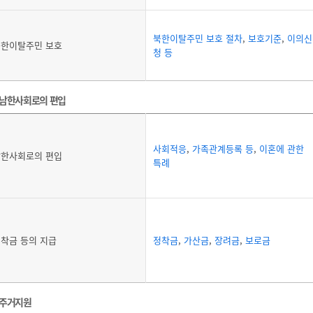
북한이탈주민 보호 절차
,
보호기준
,
이의신
북한이탈주민 보호
청 등
남한사회로의 편입
사회적응
,
가족관계등록 등
,
이혼에 관한
남한사회로의 편입
특례
착금 등의 지급
정착금
,
가산금
,
장려금
,
보로금
주거지원