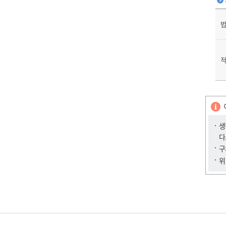
생
다
구
위