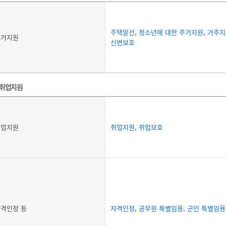
주택알선
,
청소년에 대한 주거지원
,
거주지
주거지원
신변보호
취업지원
취업지원
취업지원
,
취업보호
격인정 등
자격인정
,
공무원 특별임용
,
군인 특별임용