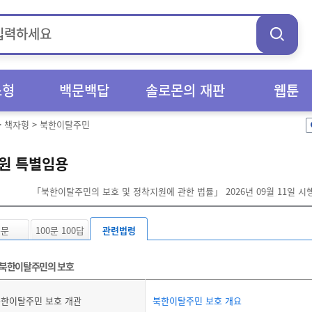
스형
백문백답
솔로몬의 재판
웹툰
>
책자형
>
북한이탈주민
원 특별임용
「북한이탈주민의 보호 및 정착지원에 관한 법률」 2026년 09월 11일 시
본문
100문 100답
관련법령
북한이탈주민의 보호
한이탈주민 보호 개관
북한이탈주민 보호 개요