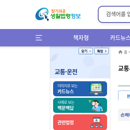
책자형
카드뉴
홈
교통
교통·운전
이미지로 보는
카드뉴스
사례로 보는
백문백답
손해
관련법령