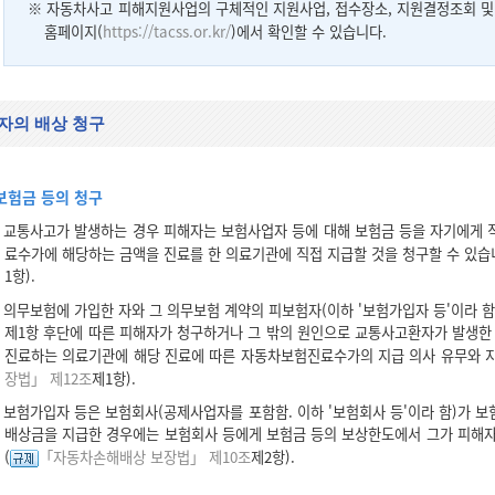
※ 자동차사고 피해지원사업의 구체적인 지원사업, 접수장소, 지원결정조회 
홈페이지(
https://tacss.or.kr/
)에서 확인할 수 있습니다.
자의 배상 청구
보험금 등의 청구
교통사고가 발생하는 경우 피해자는 보험사업자 등에 대해 보험금 등을 자기에게 직
료수가에 해당하는 금액을 진료를 한 의료기관에 직접 지급할 것을 청구할 수 있습
1항).
의무보험에 가입한 자와 그 의무보험 계약의 피보험자(이하 '보험가입자 등'이라 함
제1항 후단에 따른 피해자가 청구하거나 그 밖의 원인으로 교통사고환자가 발생한
진료하는 의료기관에 해당 진료에 따른 자동차보험진료수가의 지급 의사 유무와 지
장법」 제12조
제1항).
보험가입자 등은 보험회사(공제사업자를 포함함. 이하 '보험회사 등'이라 함)가 
배상금을 지급한 경우에는 보험회사 등에게 보험금 등의 보상한도에서 그가 피해자
(
「자동차손해배상 보장법」 제10조
제2항).