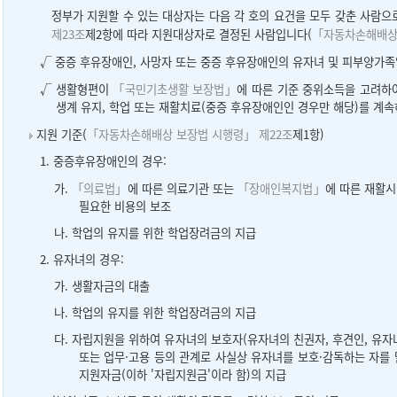
정부가 지원할 수 있는 대상자는 다음 각 호의 요건을 모두 갖춘 사람
제23조
제2항에 따라 지원대상자로 결정된 사람입니다(
「자동차손해배상 
√ 중증 후유장애인, 사망자 또는 중증 후유장애인의 유자녀 및 피부양가족
√ 생활형편이
「국민기초생활 보장법」
에 따른 기준 중위소득을 고려하
생계 유지, 학업 또는 재활치료(중증 후유장애인인 경우만 해당)를 계속
지원 기준(
「자동차손해배상 보장법 시행령」 제22조
제1항)
1. 중증후유장애인의 경우:
가.
「의료법」
에 따른 의료기관 또는
「장애인복지법」
에 따른 재활시
필요한 비용의 보조
나. 학업의 유지를 위한 학업장려금의 지급
2. 유자녀의 경우:
가. 생활자금의 대출
나. 학업의 유지를 위한 학업장려금의 지급
다. 자립지원을 위하여 유자녀의 보호자(유자녀의 친권자, 후견인, 유자
또는 업무·고용 등의 관계로 사실상 유자녀를 보호·감독하는 자를
지원자금(이하 '자립지원금'이라 함)의 지급