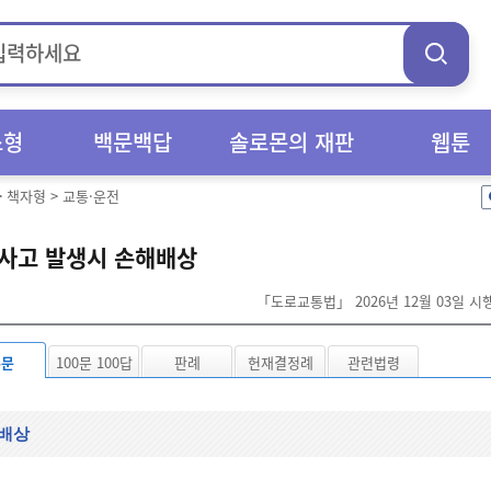
스형
백문백답
솔로몬의 재판
웹툰
>
책자형
>
교통·운전
사고 발생시 손해배상
「도로교통법」 2026년 12월 03일 
본문
100문 100답
판례
헌재결정례
관련법령
배상