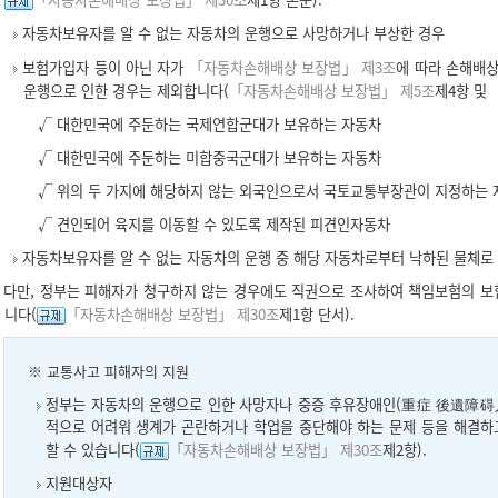
자동차보유자를 알 수 없는 자동차의 운행으로 사망하거나 부상한 경우
보험가입자 등이 아닌 자가
「자동차손해배상 보장법」 제3조
에 따라 손해배상
운행으로 인한 경우는 제외합니다(
「자동차손해배상 보장법」 제5조
제4항 및
√ 대한민국에 주둔하는 국제연합군대가 보유하는 자동차
√ 대한민국에 주둔하는 미합중국군대가 보유하는 자동차
√ 위의 두 가지에 해당하지 않는 외국인으로서 국토교통부장관이 지정하는 
√ 견인되어 육지를 이동할 수 있도록 제작된 피견인자동차
자동차보유자를 알 수 없는 자동차의 운행 중 해당 자동차로부터 낙하된 물체로
다만, 정부는 피해자가 청구하지 않는 경우에도 직권으로 조사하여 책임보험의 보험
니다(
「자동차손해배상 보장법」 제30조
제1항 단서).
※ 교통사고 피해자의 지원
정부는 자동차의 운행으로 인한 사망자나 중증 후유장애인(重症 後遺障碍人
적으로 어려워 생계가 곤란하거나 학업을 중단해야 하는 문제 등을 해결하
할 수 있습니다(
「자동차손해배상 보장법」 제30조
제2항).
지원대상자