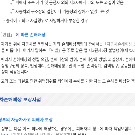
√ 피해자 또는 자기 및 운전자 외의 제3자에게 고의 또는 과실이 있음
√ 자동차의 구조상의 결함이나 기능상의 장해가 없었다는 것
승객이 고의나 자살행위로 사망하거나 부상한 경우
「민법」
에 따른 손해배상
자기를 위해 자동차를 운행하는 자의 손해배상책임에 관해서는
「자동차손해배상 
을 따릅니다. 여기서 말하는
「민법」
은 주로 같은 법 제3편제5장 불법행위(제75
따라서 손해배상의 성립 요건, 손해배상의 범위, 손해배상의 방법, 과실상계, 손해
상청구권의 상속, 법정대리, 손해배상청구권의 소멸, 손익상계, 감액청구, 공동불
정이 적용됩니다.
고의 또는 과실로 인한 위법행위로 타인에게 손해를 가한 자는 그 손해를 배상할 
차손해배상 보장사업
정부의 자동차사고 피해자 보상
정부는 다음 어느 하나에 해당하는 경우에는 피해자의 청구에 따라 책임보험의 
「자동차손해배상 보장법」 제30조
제1항 본문).