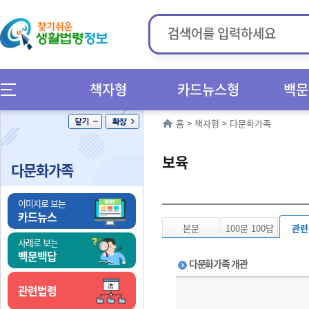
책자형
카드뉴스형
백문
홈
>
책자형
>
다문화가족
보육
다문화가족
이미지로 보는
카드뉴스
본문
100문 100답
관련
사례로 보는
백문백답
다문화가족 개관
관련법령