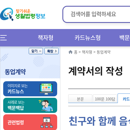
책자형
카드뉴스형
백문
홈
>
책자형
>
동업계약
계약서의 작성
동업계약
이미지로 보는
카드뉴스
본문
100문 100답
카드
사례로 보는
백문백답
친구와 함께 음
관련법령