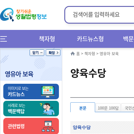
책자형
카드뉴스형
백문
홈
>
책자형
>
영유아 보육
양육수당
영유아 보육
이미지로 보는
카드뉴스
사례로 보는
본문
100문 100답
국민
백문백답
관련법령
양육수당