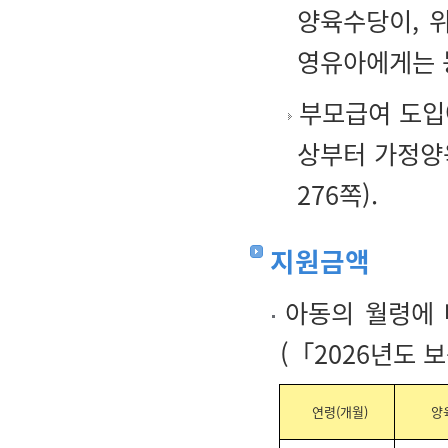
양육수당이, 
영유아에게는 
부모급여 도입에
상부터 가정양
276쪽).
지원금액
아동의 월령에 
(「2026년도 보
연령(개월)
양