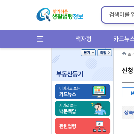
책자형
카드뉴
홈
신청
부동산등기
이미지로 보는
카드뉴스
사례로 보는
백문백답
상속
관련법령