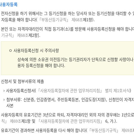
사용자등록
전자신청을 하기 위해서는 그 등기신청을 하는 당사자 또는 등기신청을 대리할 수 
자등록을 해야 합니다(
「부동산등기규칙」 제68조
제1항).
본인 또는 자격자대리인이 직접 등기과(소)를 방문해 사용자등록신청을 해야 합니다
기규칙」 제68조
제2항].
ㅇ 사용자등록신청 시 주의사항
상속에 의한 소유권 이전등기는 등기권리자가 단독으로 신청할 사항이나
용자 등록신청을 해야 합니다.
신청서 및 첨부서류의 제출
사용자등록신청서(
「사용자등록절차에 관한 업무처리지침」 별지 제1호서식
)
첨부서류: 신분증, 인감증명서, 주민등록등본, 인감도장(지참), 신청인이 자
사본
사용자등록의 유효기간은 3년으로 하되, 자격자대리인 외의 자의 경우에는 1년으로
칙」 제69조
제1항 및
「사용자등록절차에 관한 업무처리지침」
6, 가.).
유효기간이 경과하면 사용자등록을 다시 해야 합니다(
「부동산등기규칙」 제69조