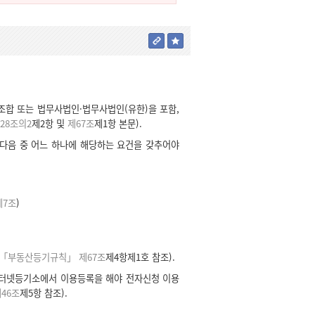
합 또는 법무사법인·법무사법인(유한)을 포함,
28조의2
제2항 및
제67조
제1항 본문).
 다음 중 어느 하나에 해당하는 요건을 갖추어야
7조
)
「부동산등기규칙」 제67조
제4항제1호 참조).
인터넷등기소에서 이용등록을 해야 전자신청 이용
46조
제5항 참조).