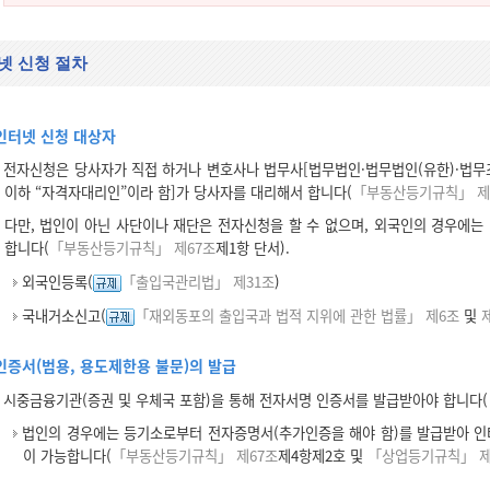
넷 신청 절차
인터넷 신청 대상자
전자신청은 당사자가 직접 하거나 변호사나 법무사[법무법인·법무법인(유한)·법무조
이하 “자격자대리인”이라 함]가 당사자를 대리해서 합니다(
「부동산등기규칙」 제
다만, 법인이 아닌 사단이나 재단은 전자신청을 할 수 없으며, 외국인의 경우에는
합니다(
「부동산등기규칙」 제67조
제1항 단서).
외국인등록(
「출입국관리법」 제31조
)
국내거소신고(
「재외동포의 출입국과 법적 지위에 관한 법률」 제6조
및
제
인증서(범용, 용도제한용 불문)의 발급
시중금융기관(증권 및 우체국 포함)을 통해 전자서명 인증서를 발급받아야 합니다(
법인의 경우에는 등기소로부터 전자증명서(추가인증을 해야 함)를 발급받아 
이 가능합니다(
「부동산등기규칙」 제67조
제4항제2호 및
「상업등기규칙」 제