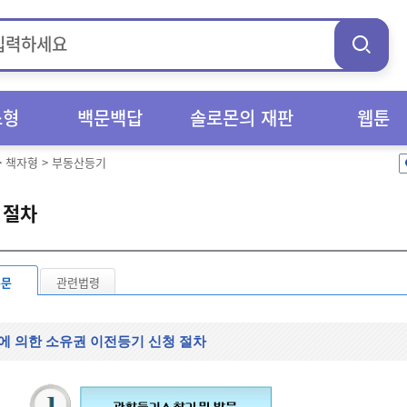
스형
백문백답
솔로몬의 재판
웹툰
>
책자형
>
부동산등기
 절차
본문
관련법령
에 의한 소유권 이전등기 신청 절차