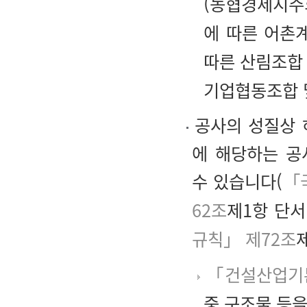
(농협경제지주
에 따른 어촌
따른 산림조합 
기업협동조합 
공사의 성질상 
에 해당하는 공
수 있습니다(
「
62조
제1항 단서
규칙」 제72조
제
「건설산업기본
중 구조물 등