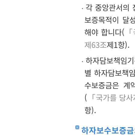
각 중앙관서의 
보증목적이 달성
해야 합니다(
「
제63조
제1항).
하자담보책임기간
별 하자담보책임
수보증금은 계
(
「국가를 당사자
항).
하자보수보증금