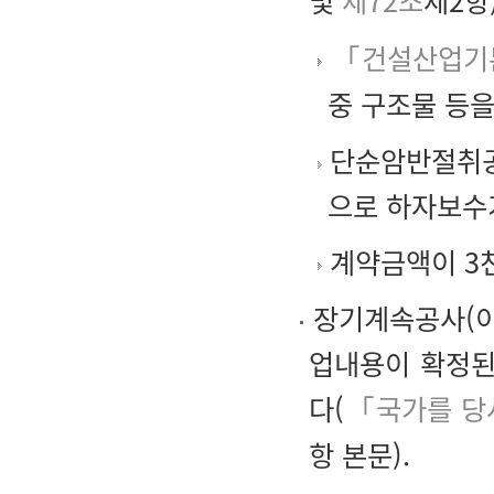
및
제72조
제2항)
「건설산업기본
중 구조물 등
단순암반절취공
으로 하자보수
계약금액이 3천
장기계속공사(이
업내용이 확정된
다(
「국가를 당
항 본문).