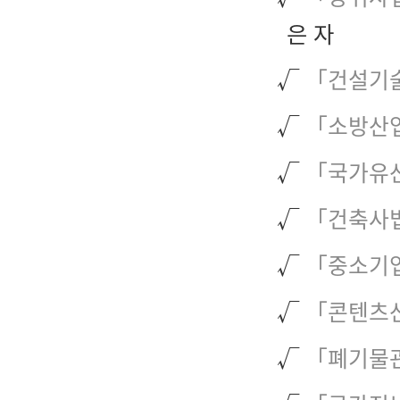
은 자
√
「건설기
√
「소방산업
√
「국가유산
√
「건축사
√
「중소기
√
「콘텐츠
√
「폐기물