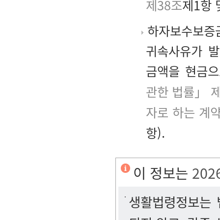
제38조
제1항 
하자보수보증금
귀속사유가 발
금액을 현금으
관한 법률」 제
자로 하는 계약
항).
이 정보는
202
생활법령정보는 법