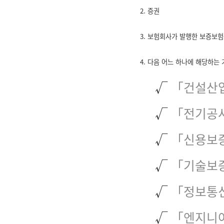
2. 증권
3. 보험회사가 발행한 보증보
4. 다음 어느 하나에 해당하는
√
「건설산
√
「전기공
√
「신용보
√
「기술보
√
「정보통
√
「엔지니