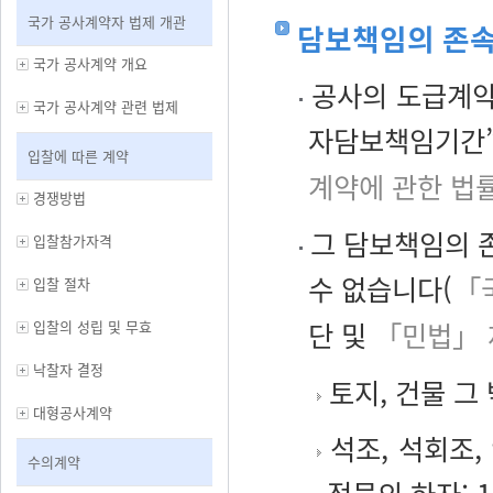
국가 공사계약자 법제 개관
담보책임의 존
국가 공사계약 개요
공사의 도급계약
국가 공사계약 관련 법제
자담보책임기간”
입찰에 따른 계약
계약에 관한 법
경쟁방법
그 담보책임의 
입찰참가자격
수 없습니다(
「
입찰 절차
단 및
「민법」 
입찰의 성립 및 무효
낙찰자 결정
토지, 건물 그
대형공사계약
석조, 석회조,
수의계약