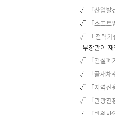
√
「산업발
√
「소프트
√
「전력기
부장관이 재
√
「건설폐기
√
「골재채
√
「지역신
√
「관광진
√
「방위사