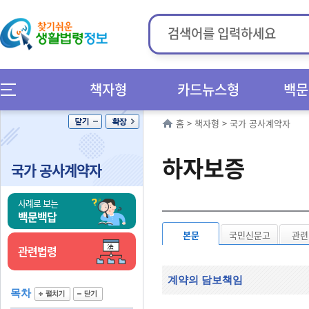
책자형
카드뉴스형
백문
홈
>
책자형
>
국가 공사계약자
하자보증
국가 공사계약자
사례로 보는
백문백답
본문
국민신문고
관련
관련법령
계약의 담보책임
목차