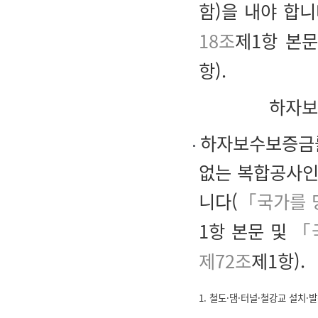
함)을 내야 합니
18조
제1항 본
항).
하자보
하자보수보증금률
없는 복합공사인
니다(
「국가를 
1항 본문 및
「
제72조
제1항).
1. 철도·댐·터널·철강교 설치·