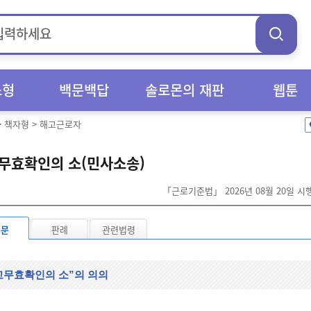
스형
백문백답
솔로몬의 재판
웹툰
>
책자형
>
해고근로자
무효확인의 소(민사소송)
「근로기준법」 2026년 08월 20일 
본문
판례
관련법령
고무효확인의 소”의 의의