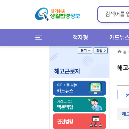
책자형
카드뉴
홈
해고
해고근로자
이미지로 보는
카드뉴스
사례로 보는
백문백답
“해
관련법령