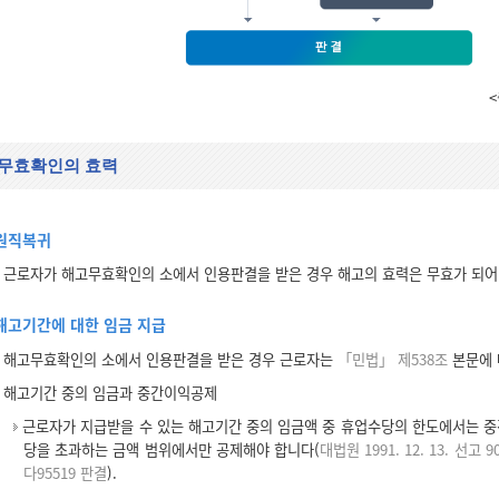
무효확인의 효력
원직복귀
근로자가 해고무효확인의 소에서 인용판결을 받은 경우 해고의 효력은 무효가 되어
해고기간에 대한 임금 지급
해고무효확인의 소에서 인용판결을 받은 경우 근로자는
「민법」 제538조
본문에 
해고기간 중의 임금과 중간이익공제
근로자가 지급받을 수 있는 해고기간 중의 임금액 중 휴업수당의 한도에서는 중
당을 초과하는 금액 범위에서만 공제해야 합니다(
대법원 1991. 12. 13. 선고 
다95519 판결
).