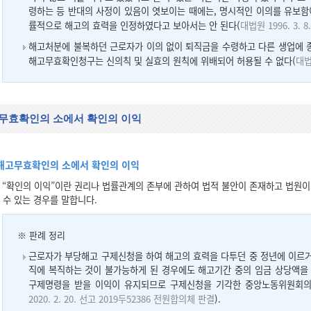
령하는 등 반대의 사정이 있음이 엿보이는 때에는, 명시적인 이의를 유보함
률적으로 해고의 효력을 인정하였다고 보아서는 안 된다(
대법원 1996. 3. 
해고처분에 불복하던 근로자가 이의 없이 퇴직금을 수령하고 다른 생업에 종
해고무효확인청구는 신의칙 및 실효의 원칙에 위배되어 허용될 수 없다(
대법
무효확인의 소에서 확인의 이익
해고무효확인의 소에서 확인의 이익
“확인의 이익”이란 권리나 법률관계의 존부에 관하여 법적 불안이 존재하고 법원이
수 있는 경우를 말합니다.
※ 판례 정리
근로자가 부당해고 구제신청을 하여 해고의 효력을 다투던 중 정년에 이르
직에 복직하는 것이 불가능하게 된 경우에도 해고기간 중의 임금 상당액을
구제명령을 받을 이익이 유지되므로 구제신청을 기각한 중앙노동위원회의
2020. 2. 20. 선고 2019두52386 전원합의체 판결
).