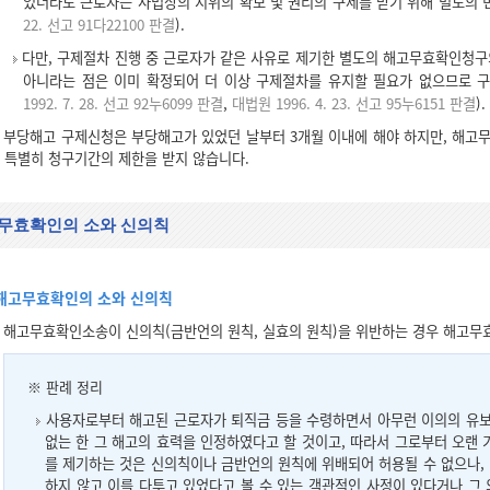
었더라도 근로자는 사법상의 지위의 확보 및 권리의 구제를 받기 위해 별도의 
22. 선고 91다22100 판결
).
다만, 구제절차 진행 중 근로자가 같은 사유로 제기한 별도의 해고무효확인청
아니라는 점은 이미 확정되어 더 이상 구제절차를 유지할 필요가 없으므로 
1992. 7. 28. 선고 92누6099 판결
,
대법원 1996. 4. 23. 선고 95누6151 판결
).
부당해고 구제신청은 부당해고가 있었던 날부터 3개월 이내에 해야 하지만, 해고무
특별히 청구기간의 제한을 받지 않습니다.
무효확인의 소와 신의칙
해고무효확인의 소와 신의칙
해고무효확인소송이 신의칙(금반언의 원칙, 실효의 원칙)을 위반하는 경우 해고무
※ 판례 정리
사용자로부터 해고된 근로자가 퇴직금 등을 수령하면서 아무런 이의의 유보
없는 한 그 해고의 효력을 인정하였다고 할 것이고, 따라서 그로부터 오랜 
를 제기하는 것은 신의칙이나 금반언의 원칙에 위배되어 허용될 수 없으나,
하지 않고 이를 다투고 있었다고 볼 수 있는 객관적인 사정이 있다거나 그