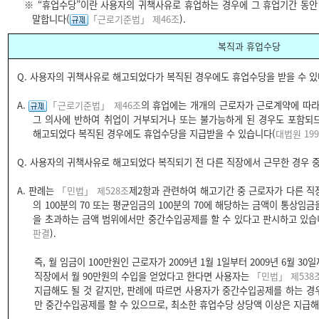
※ “휴업수당”이란 사용자의 귀책사유로 휴업하는 경우에 그 휴업기간 동안
말합니다(
「근로기준법」 제46조
).
복직과 휴업수당
Q.
사용자의 귀책사유로 해고되었다가 복직된 경우에도 휴업수당을 받을 수 있
A.
「근로기준법」 제46조
의 휴업에는 개개의 근로자가 근로계약에 따라
그 의사에 반하여 취업이 거부되거나 또는 불가능하게 된 경우도 포함되
해고되었다 복직된 경우에도 휴업수당을 지급받을 수 있습니다(
대법원 199
Q.
사용자의 귀책사유로 해고되었다 복직되기 전 다른 직장에서 근무한 경우 
A.
판례는
「민법」 제528조
제2항과 관련하여 해고기간 중 근로자가 다른 
의 100분의 70 또는 평균임금의 100분의 70에 해당하는 금액이 통상임
을 초과하는 금액 범위에서만 중간수입공제를 할 수 있다고 판시하고 있습
판결
).
즉, 월 임금이 100만원인 근로자가 2009년 1월 1일부터 2009년 6월
직장에서 월 90만원의 수입을 얻었다고 한다면 사용자는
「민법」 제538
지급해도 될 것 같지만, 판례에 따르면 사용자가 중간수입공제를 하는 
만 중간수입공제를 할 수 있으므로, 최소한 휴업수당 상당액 이상은 지급해