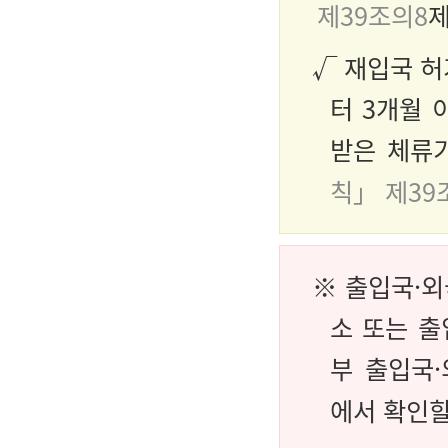
제39조의8
제
√ 재입국 
터 3개월 
받은 체류
칙」 제39
※ 출입국·외
소 또는 출
부 출입국
에서 확인할