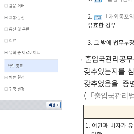
금융 거래
2.
「재외동포의 
교통·운전
유효한 경우
통신 및 우편
의료
3. 그 밖에 법무부
유학 중 아르바이트
출입국관리공무원
학업 종료
갖추었는지를 심
체류 결정
갖추었음을 증
귀국 결정
(
「출입국관리법
1. 여권과 비자가 