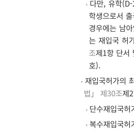
다만, 유학(D
학생으로서 출
경우에는 남아
는 재입국 허
조
제1항 단서
호).
재입국허가의 최
법」 제30조
제2
단수재입국허가(
복수재입국허가(