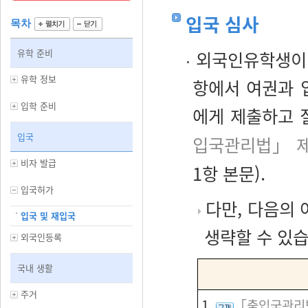
입국 심사
목차
유학 준비
외국인유학생이 
유학 정보
항에서 여권과 
입학 준비
에게 제출하고 
입국
입국관리법」 제
비자 발급
1항 본문).
입국허가
다만, 다음의
입국 및 재입국
생략할 수 있습
외국인등록
국내 생활
주거
1.
「출입국관리법