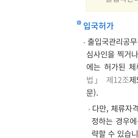
입국허가
출입국관리공무원
심사인을 찍거나
에는 허가된 체
법」 제12조
제
문).
다만, 체류자
정하는 경우에
략할 수 있습니