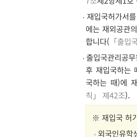
7조
제2항제1호 
재입국허가서를 
에는 재외공관의
합니다(
「출입국
출입국관리공무원
후 재입국하는 
국하는 때)에 
칙」 제42조
).
※
재입국 허
외국인유학생