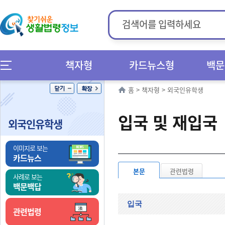
책자형
카드뉴스형
백문
홈
>
책자형
>
외국인유학생
입국 및 재입국
외국인유학생
이미지로 보는
카드뉴스
본문
관련법령
사례로 보는
백문백답
입국
관련법령