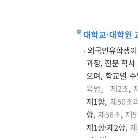
대학교·대학원 
외국인유학생이 
과정, 전문 학사
으며, 학교별 
육법」 제2조
,
제
제1항,
제50조
항,
제56조
,
제5
제1항·제2항,
제