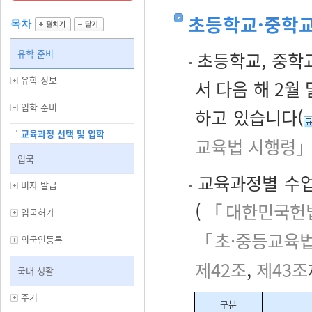
초등학교·중학교
목차
유학 준비
초등학교, 중학교
유학 정보
서 다음 해 2월
입학 준비
하고 있습니다(
교육과정 선택 및 입학
교육법 시행령」
입국
교육과정별 수업
비자 발급
(
「대한민국헌법
입국허가
「초·중등교육법
외국인등록
제42조
,
제43조
국내 생활
주거
구분