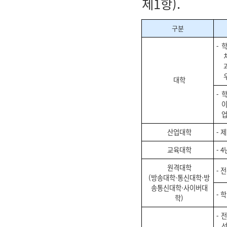
제1항).
구분
⁃ 
대학
⁃ 
이
업
산업대학
⁃ 
교육대학
⁃ 4
원격대학
⁃ 
(방송대학·통신대학·방
송통신대학·사이버대
⁃ 
학)
⁃ 
선