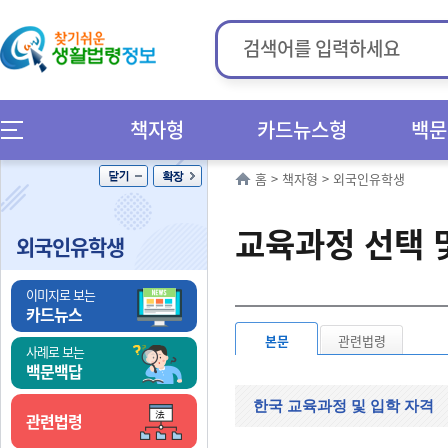
책자형
카드뉴스형
백문
홈
>
책자형
>
외국인유학생
교육과정 선택 
외국인유학생
이미지로 보는
카드뉴스
본문
관련법령
사례로 보는
백문백답
한국 교육과정 및 입학 자격
관련법령