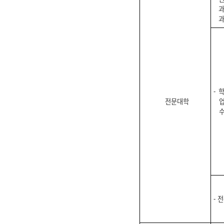
과
과
⁃ 
전문대학
수
⁃ 