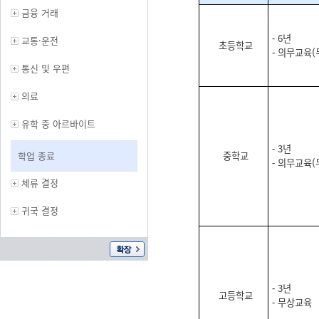
금융 거래
⁃ 6년
교통·운전
초등학교
⁃ 의무교육(
통신 및 우편
의료
유학 중 아르바이트
⁃ 3년
학업 종료
중학교
⁃ 의무교육(
체류 결정
귀국 결정
⁃ 3년
고등학교
⁃ 무상교육