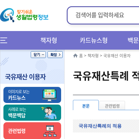
책자형
카드뉴스형
백문
홈
>
책자형
>
국유재산 이용자
국유재산특례 적
국유재산 이용자
이미지로 보는
카드뉴스
본문
관련법령
사례로 보는
백문백답
국유재산특례의 적용
관련법령