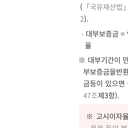
(
「국유재산법」
2
).
대부보증금 =
율
※ 대부기간이 
부보증금을반환하
금등이 있으면 
47조
제3항).
※ 고시이자율