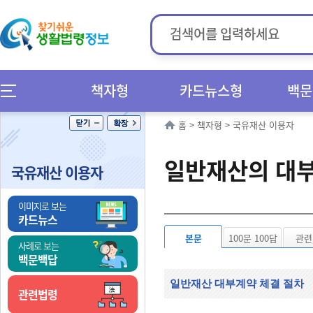
책자형
카드뉴스형
백문
홈
>
책자형
>
국유재산 이용자
일반재산의 대
국유재산 이용자
이미지로 보는
카드뉴스
본문
100문 100답
관련
사례로 보는
백문백답
일반재산 대부계약 체결 절차
관련법령