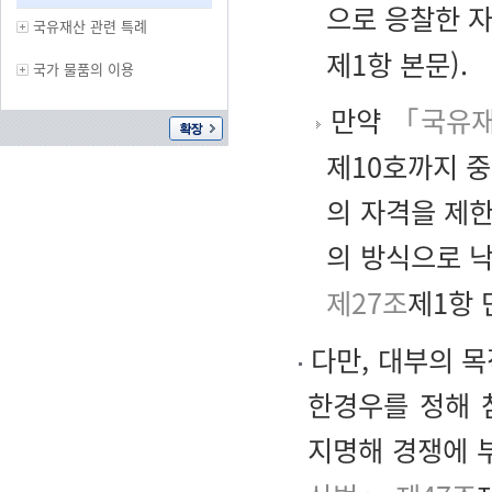
으로 응찰한 
국유재산 관련 특례
제1항 본문).
국가 물품의 이용
만약
「국유재
제10호까지 
의 자격을 제
의 방식으로 
제27조
제1항 
다만, 대부의 목
한경우를 정해 
지명해 경쟁에 