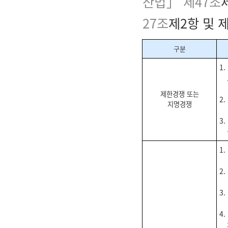
산법」 제47조
27조
제2항 및 제
구분
1
제한경쟁 또는
2
지명경쟁
3
1
2
3
4