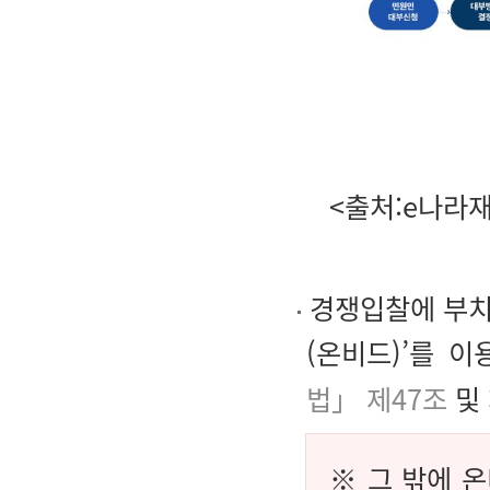
<출처:e나라
경쟁입찰에 부치
(온비드)’를 
법」 제47조
및
※ 그 밖에 