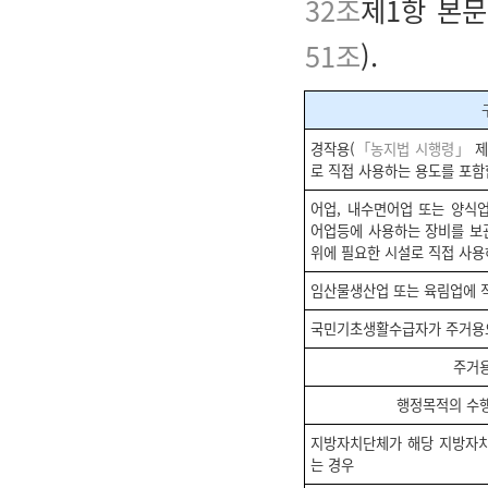
32조
제1항 본문
51조
).
경작용(
「농지법 시행령」
제
로 직접 사용하는 용도를 포함
어업, 내수면어업 또는 양식
어업등에 사용하는 장비를 보
위에 필요한 시설로 직접 사용
임산물생산업 또는 육림업에 
국민기초생활수급자가 주거용
주거
행정목적의 수
지방자치단체가 해당 지방자
는 경우