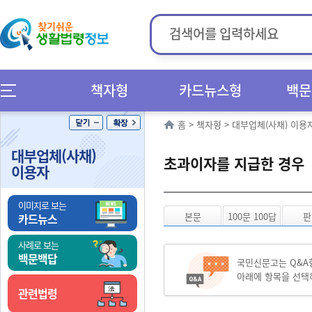
책자형
카드뉴스형
백문
홈
>
책자형
>
대부업체(사채) 이용
대부업체(사채)
초과이자를 지급한 경우
이용자
이미지로 보는
본문
100문 100답
판
카드뉴스
사례로 보는
백문백답
국민신문고는 Q&A
아래에 항목을 선택
관련법령