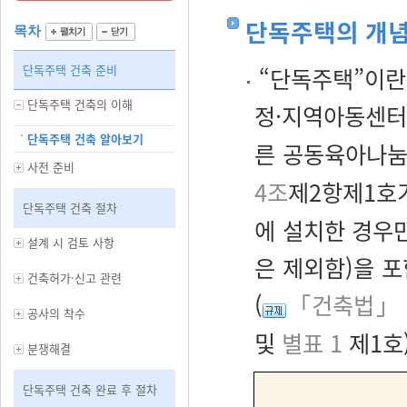
단독주택의 개
목차
단독주택 건축 준비
“단독주택”이란
단독주택 건축의 이해
정·지역아동센터
단독주택 건축 알아보기
른 공동육아나눔
사전 준비
4조
제2항제1호
단독주택 건축 절차
에 설치한 경우
설계 시 검토 사항
은 제외함)을 
건축허가·신고 관련
(
「건축법」 
공사의 착수
및
별표 1
제1호)
분쟁해결
단독주택 건축 완료 후 절차