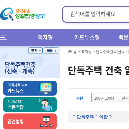
책자형
카드뉴스형
백문
홈
>
책자형
>
단독주택건축(신축ㆍ
단독주택건축
단독주택 건축 
(신축ㆍ개축)
이미지로 보는
카드뉴스
본문
100문 100답
관련
사례로 보는
백문백답
“
단독주택
”
이란
?
관련법령