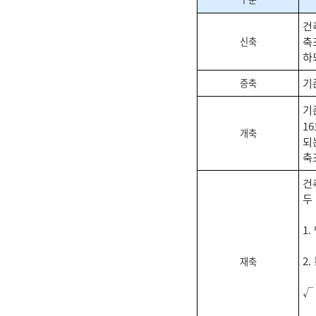
건
축
신축
하
기
증축
기
1
개축
되
축
건
두
1
2
재축
√