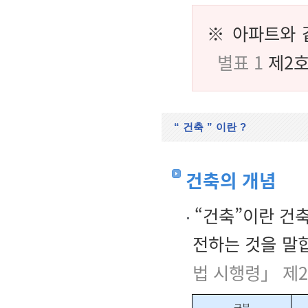
※ 아파트와 
별표 1
제2호
“
건축
”
이란
?
건축의 개념
“건축”이란 건축
전하는 것을 말
법 시행령」 제
구분