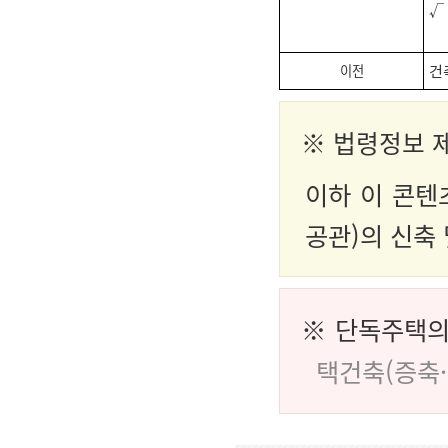
√
건
이전
※
법령정보 
이하 이 콘텐
공관)의 신축
※ 단독주택의
택건축(증축