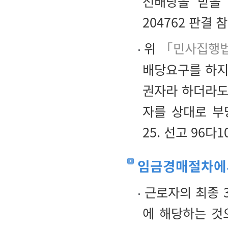
선배당을 받을 수
204762 판결 참
위
「민사집행법
배당요구를 하지
권자라 하더라도
자를 상대로 부당
25. 선고 96다1
임금경매절차에서
근로자의 최종 
에 해당하는 것