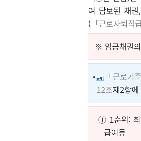
여 담보된 채권
(
「근로자퇴직급
※
임금채권의
•
「근로기준
12조
제2항에
① 1순위: 
급여등