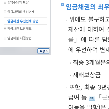
휴업수당의 보장
임금채권의 최
임금채권의 우선변제
위에도 불구하고
임금채권 우선변제 방법
재산에 대하여 
임금채권 보장제도
률」
에 따른 담
임금체불 해결방법
에 우선하여 변
최종 3개월분
재해보상금
또한, 최종 3
급여 등
「근
여등을 말함)은