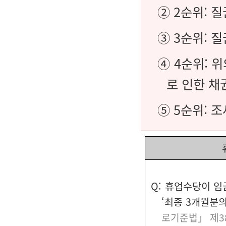
② 2순위: 
③ 3순위: 
④ 4순위: 
로 인한 채
⑤ 5순위: 
Q: 휴업수당이 
‘최종 3개월분
로기준법」 제3