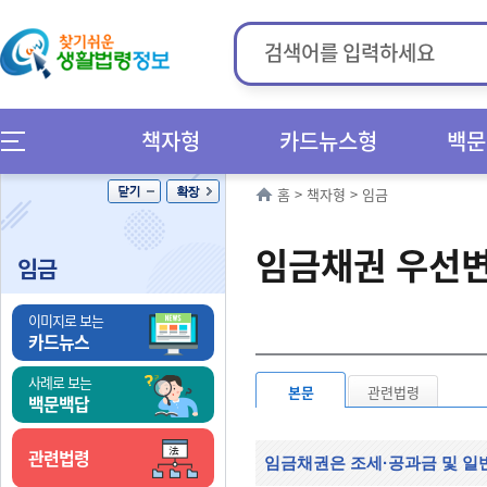
책자형
카드뉴스형
백문
홈
>
책자형
>
임금
임금채권 우선변
임금
이미지로 보는
카드뉴스
사례로 보는
본문
관련법령
백문백답
관련법령
임금채권은 조세·공과금 및 일