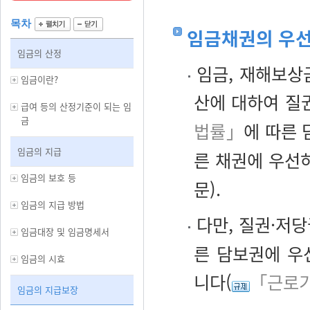
목차
임금채권의 우
임금의 산정
임금, 재해보상금
임금이란?
산에 대하여 질
급여 등의 산정기준이 되는 임
금
법률」
에 따른 
임금의 지급
른 채권에 우선
임금의 보호 등
문).
임금의 지급 방법
다만, 질권·저
임금대장 및 임금명세서
른 담보권에 우
임금의 시효
니다(
「근로기
임금의 지급보장