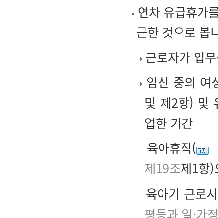
연차 유급휴가를 
근한 것으로 봅
근로자가 업무
임신 중의 여
및 제2항) 및
업한 기간
육아휴직(
제19조
제1항)
육아기 근로시
평등과 일·가정