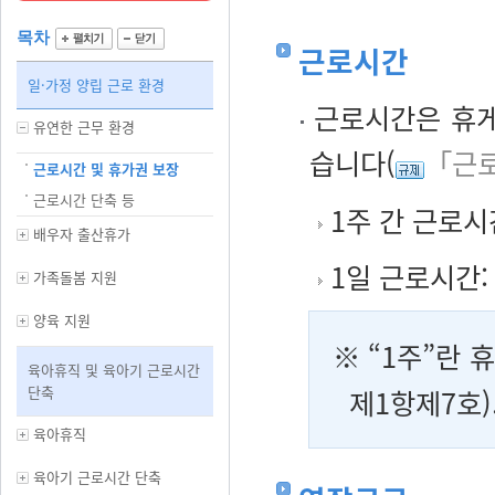
목차
근로시간
일·가정 양립 근로 환경
근로시간은 휴게
유연한 근무 환경
습니다(
「근로
근로시간 및 휴가권 보장
근로시간 단축 등
1주 간 근로시
배우자 출산휴가
1일 근로시간:
가족돌봄 지원
양육 지원
※ “1주”란 
육아휴직 및 육아기 근로시간
단축
제1항제7호)
육아휴직
육아기 근로시간 단축