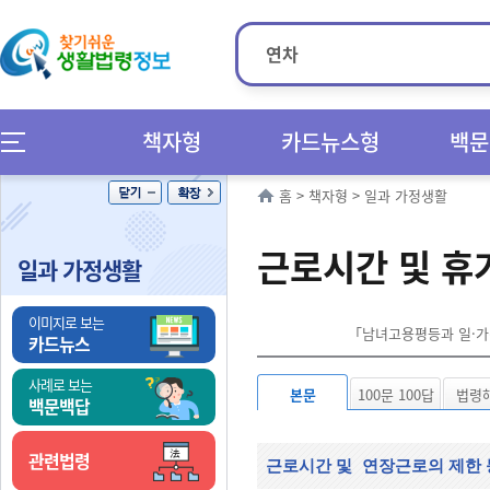
책자형
카드뉴스형
백문
홈
>
책자형
>
일과 가정생활
근로시간 및 휴
일과 가정생활
이미지로 보는
「남녀고용평등과 일·가정
카드뉴스
사례로 보는
본문
100문 100답
법령
백문백답
관련법령
근로시간 및
연장근로의 제한 