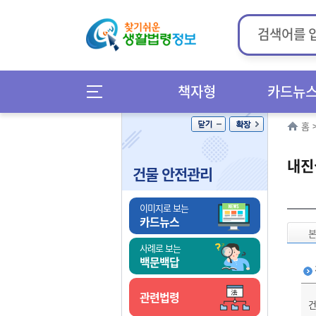
책자형
카드뉴
홈
내진
건물 안전관리
이미지로 보는
카드뉴스
사례로 보는
백문백답
관련법령
건