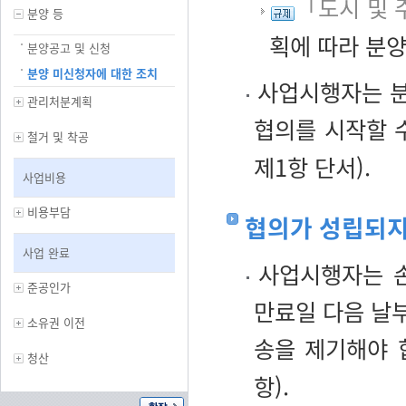
「도시 및 
분양 등
획에 따라 분
분양공고 및 신청
분양 미신청자에 대한 조치
사업시행자는 분
관리처분계획
협의를 시작할 
철거 및 착공
제1항 단서).
사업비용
비용부담
협의가 성립되지
사업 완료
사업시행자는 손
준공인가
만료일 다음 날
소유권 이전
송을 제기해야 
청산
항).