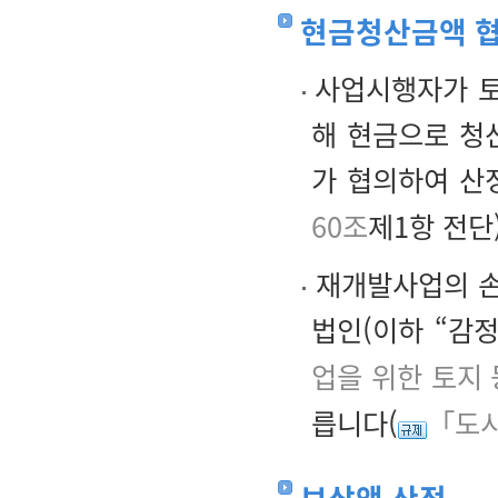
현금청산금액 
사업시행자가 토
해 현금으로 청
가 협의하여 산
60조
제1항 전단)
재개발사업의 손
법인(이하 “감
업을 위한 토지 
릅니다(
「도시