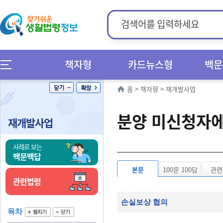
책자형
카드뉴스형
백문
홈
>
책자형
>
재개발사업
분양 미신청자에
재개발사업
사례로 보는
백문백답
본문
100문 100답
관련
관련법령
손실보상 협의
목차