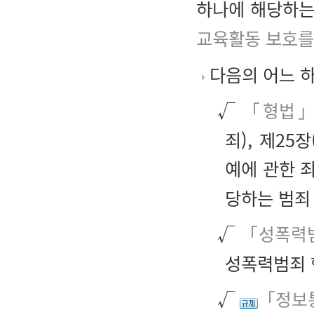
하나에 해당하는
교육활동 보호를
다음의 어느 
√
「형법
죄), 제25
예에 관한 죄
당하는 범죄
√
「성폭력범
성폭력범죄 
√
「정보통