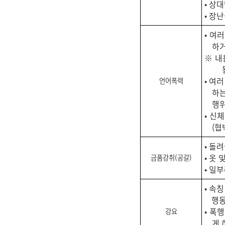
• 상
• 장
• 여
하거
※ 내
• 여
언어폭력
하는
행위
• 신
(협
• 돌
• 옷
금품강취(공갈)
• 일
• 속
행동
• 폭
강요
게 