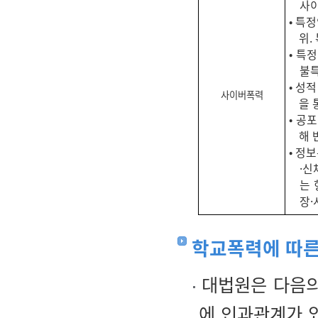
사이
• 특
위.
• 특
불특
• 성
사이버폭력
을 
• 공
해 
• 정
·신
는 
장·
학교폭력에 따른
대법원은 다음의
에 인과관계가 