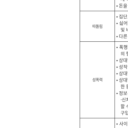
• 돈
• 집
• 싫
따돌림
및 
• 다
• 폭
의 
• 상
• 성
• 상
• 상
성폭력
한 
• 정
·신
할 
구입
• 사