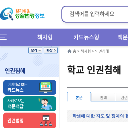
책자형
카드뉴스형
백문
홈
>
책자형
>
인권침해
학교 인권침해
인권침해
이미지로 보는
카드뉴스
본문
판례
관련
사례로 보는
백문백답
학생에 대한 지도 및 징계의 
관련법령