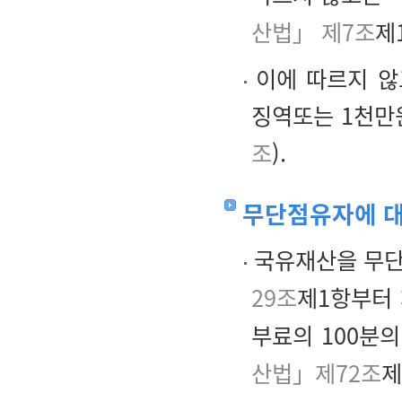
산법」 제7조
제
이에 따르지 않
징역또는 1천만
조
).
무단점유자에 대
국유재산을 무단
29조
제1항부터 
부료의 100분의
산법」제72조
제