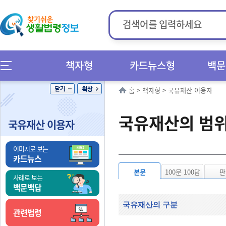
책자형
카드뉴스형
백문
홈
>
책자형
>
국유재산 이용자
국유재산의 범
국유재산 이용자
이미지로 보는
카드뉴스
본문
100문 100답
판
사례로 보는
백문백답
국유재산의 구분
관련법령