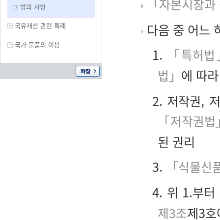
「자본시장과 
그 밖의 사항
국유재산 관련 특례
다음 중 어느
국가 물품의 이용
1.
「특허법
법」
에 따라
2. 저작권,
「저작권법
된 권리
3.
「식물신품
4. 위 1.부
제3조
제3호