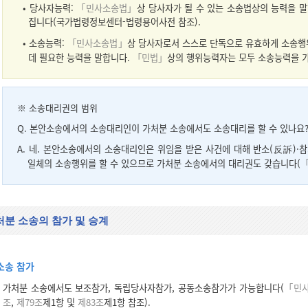
• 당사자능력:
「민사소송법」
상 당사자가 될 수 있는 소송법상의 능력을 
집니다(국가법령정보센터-법령용어사전 참조).
• 소송능력:
「민사소송법」
상 당사자로서 스스로 단독으로 유효하게 소송행
데 필요한 능력을 말합니다.
「민법」
상의 행위능력자는 모두 소송능력을 
※
소송대리권의 범위
Q. 본안소송에서의 소송대리인이 가처분 소송에서도 소송대리를 할 수 있나요
A. 네. 본안소송에서의 소송대리인은 위임을 받은 사건에 대해 반소(反訴)·
일체의 소송행위를 할 수 있으므로 가처분 소송에서의 대리권도 갖습니다(
「
처분 소송의 참가 및 승계
소송 참가
가처분 소송에서도 보조참가, 독립당사자참가, 공동소송참가가 가능합니다(
「민사
조
,
제79조
제1항 및
제83조
제1항 참조).