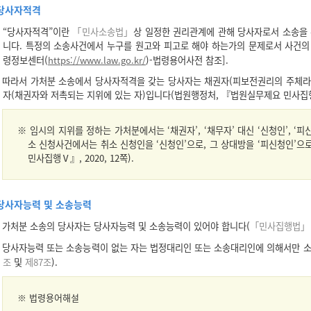
당사자적격
“당사자적격”이란
「민사소송법」
상 일정한 권리관계에 관해 당사자로서 소송을 
니다. 특정의 소송사건에서 누구를 원고와 피고로 해야 하는가의 문제로서 사건의
령정보센터(
https://www.law.go.kr/
)-법령용어사전 참조].
따라서 가처분 소송에서 당사자적격을 갖는 당사자는 채권자(피보전권리의 주체라
자(채권자와 저촉되는 지위에 있는 자)입니다(법원행정처, 『법원실무제요 민사집행Ⅴ』,
※ 임시의 지위를 정하는 가처분에서는 ‘채권자’, ‘채무자’ 대신 ‘신청인’, ‘
소 신청사건에서는 취소 신청인을 ‘신청인’으로, 그 상대방을 ‘피신청인’
민사집행Ⅴ』, 2020, 12쪽).
당사자능력 및 소송능력
가처분 소송의 당사자는 당사자능력 및 소송능력이 있어야 합니다(
「민사집행법」 
당사자능력 또는 소송능력이 없는 자는 법정대리인 또는 소송대리인에 의해서만 소
조
및
제87조
).
※
법령용어해설