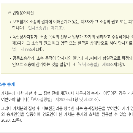
※
법령용어해설
• 보조참가: 소송의 결과에 이해관계가 있는 제3자가 그 소송의 원고 또는 
합니다(
「민사소송법」 제71조
).
• 독립당사자참가: 소송 목적의 전부나 일부가 자기의 권리라고 주장하거나
제3자가 그 소송의 원고·피고 양쪽 또는 한쪽을 상대방으로 하여 당사자로
법」 제79조
제1항).
• 공동소송참가: 소송 목적이 당사자의 일방과 제3자에게 합일적으로 확정되
인으로 소송에 참가하는 것을 말합니다(
「민사소송법」 제83조
제1항).
소송 승계
가처분에 대한 재판 후 그 집행 전에 채권자나 채무자의 승계가 이루어진 경우 가
여받아야 합니다(
「민사집행법」 제292조
제1항 및
제301조
).
그러나 가처분의 집행 후 피보전권리를 양수한 자는 승계집행문을 부여받아 자기 명
의 승계인임을 입증하여 양도인이 한 가처분 등기의 효력을 원용할 수 있습니
2020, 21쪽).