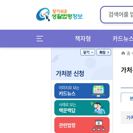
책자형
카드뉴
홈
가처
가처분 신청
이미지로 보는
카드뉴스
사례로 보는
백문백답
가
관련법령