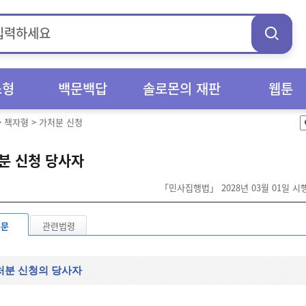
스형
백문백답
솔로몬의 재판
웹툰
>
책자형
>
가처분 신청
분 신청 당사자
「민사집행법」 2028년 03월 01일 
본문
관련법령
처분 신청의 당사자