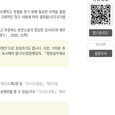
수행하고 판결을 받기 위해 필요한 자격을 말합
 구체적인 청구 내용에 따라 결정됩니다[국가법
고 주장하는 본안소송의 정당한 당사자)와 채무
앱 다운로드
 2020, 12쪽).
피신청인’으로 호칭하기도 합니다. 다만, 가처분 취
설문조사
으로 표시해야 합니다(법원행정처, 『법원실무제요
제23조
제1항 및
「민사소송법」 제51조
).
송행위를 할 수 있습니다(
「민사소송법」 제55