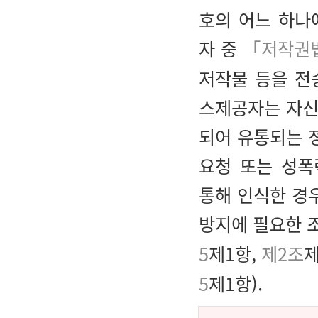
호의 어느 하나
자 중
「저작권
저작물 등을 전
스제공자는 자신
되어 유통되는 
요청 또는 성폭
통해 인식한 경
방지에 필요한 
5
제1항,
제2조
5
제1항).