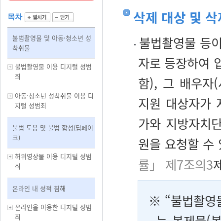
삭제 대상 및 
목차
불법촬영물 및 아동·청소년 성
불법촬영물 등이
착취물
자로 등장하여 입
불법촬영물 이용 디지털 성범
죄
함), 그 배우자
아동·청소년 성착취물 이용 디
지원 대상자가 
지털 성범죄
가와 지방자치단
불법 도용 및 불법 합성(딥페이
크)
원을 요청할 수
허위영상물 이용 디지털 성범
률」 제7조의3
죄
온라인 내 성적 침해
※ “불법촬영
온라인을 이용한 디지털 성범
는 복제물(
죄