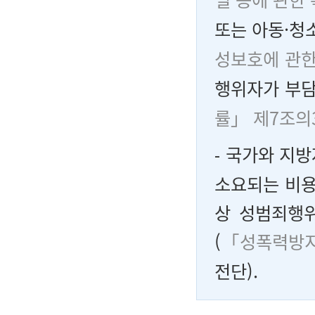
또는 아동·청
성보호에 관한
행위자가 부담
률」 제7조의
⁃
국가와 지방
소요되는 비용
상 성범죄행
(
「성폭력방지
전단).