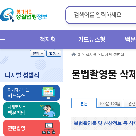
책자형
카드뉴스형
백문
홈
>
책자형
>
디지털 성범죄
불법촬영물 삭제
디지털 성범죄
이미지로 보는
카드뉴스
본문
100문 100답
관련
사례로 보는
백문백답
불법촬영물 및 신상정보 등 삭
관련법령