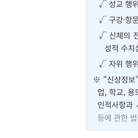
√ 성교 행
√ 구강·항
√ 신체의 
성적 수치
√ 자위 행
※ “신상정보”
업, 학교, 
인적사항과 
등에 관한 법